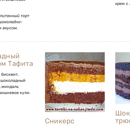
крем с 
питанный торт
шоколадно-
 вкусом.
адный
ом Тафита
бисквит,
-шоколадный
, миндаль
 вишневое кули.
Шок
трю
Сникерс