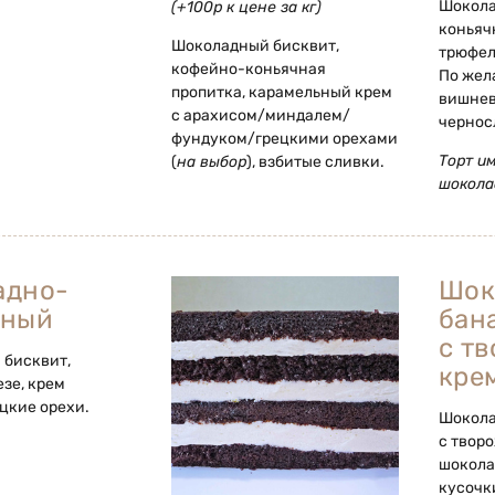
Шокола
(+100р к цене за кг)
коньяч
Шоколадный бисквит,
трюфел
кофейно-коньячная
По жел
пропитка, карамельный крем
вишнев
с арахисом/миндалем/
чернос
фундуком/грецкими орехами
Торт и
(
на выбор
), взбитые сливки.
шокола
адно-
Шок
шный
бан
с т
бисквит,
кре
езе, крем
ецкие орехи.
Шокола
с твор
шокола
кусочк