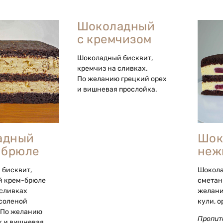
Шоколадный
с кремчизом
Шоколадный бисквит,
кремчиз на сливках.
По желанию грецкий орех
и вишневая прослойка.
адный
Шок
-брюле
неж
бисквит,
Шокола
й крем-брюле
сметан
 сливках
желани
соленой
кули, 
 По желанию
Пропит
х и вишневая