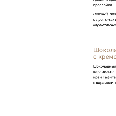
прослойка.
Нежный, про
с приятным 
карамельным
Шокол
с крем
Шоколадный 
карамельно
крем Тафита
в карамели,