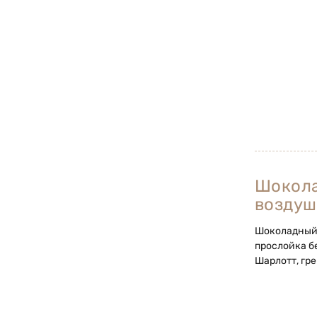
Шокол
возду
Шоколадный 
прослойка б
Шарлотт, гр