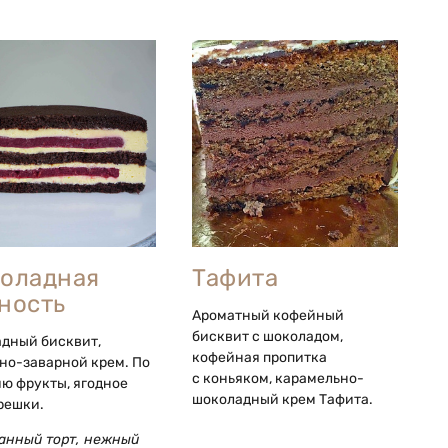
оладная
Тафита
ность
Ароматный кофейный
бисквит с шоколадом,
дный бисквит,
кофейная пропитка
но-заварной крем. По
с коньяком, карамельно-
ю фрукты, ягодное
шоколадный крем Тафита.
орешки.
анный торт,
нежный