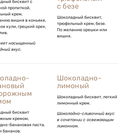
дный бисквит с
с безе
ной пропиткой,
ьный крем.
Шоколадный бисквит,
анию вишня в коньяке,
трюфельный крем, безе.
ое кули, грецкий орех,
По желанию орешки или
лив.
вишня.
меет насыщенный
дный вкус.
оладно-
Шоколадно-
ановый
лимоный
ворожным
Шоколадный бисквит, легкий
мом
лимонный крем.
дный бисквит
Шоколадно-сливочный вкус
ожным кремом,
в сочетании с освежающим
дно-банановая паста,
лимонн
ом
.
и бананов.