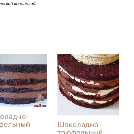
легкой кислинкой.
оладно-
фельный
Шоколадно-
трюфельный